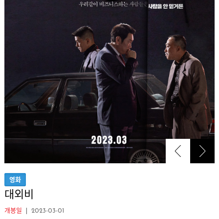
‹
›
영화
대외비
개봉일
| 2023-03-01