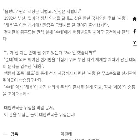
“몰랐나? 원래 세상은 더럽고, 인생은 서럽다.”
1992년 부산, 밑바닥 정치 인생을 끝내고 싶은 만년 국회의원 후보 ‘해웅’.
‘해웅’은 이번 선거에서만큼은 금뱃지를 달 것이라 확신했지만,
정치판을 뒤흔드는 권력 실세 ‘순태’에게 버림받으며 지역구 공천에서 탈락한
다.
“누가 센 지는 손에 뭘 쥐고 있는가 보라 안 했습니까?”
‘순태’에 의해 짜여진 선거판을 뒤집기 위해 부산 지역 재개발 계획이 담긴 대외
비 문서를 입수한 ‘해웅’.
행동파 조폭 ‘필도’를 통해 선거 자금까지 마련한 ‘해웅’은 무소속으로 선거판에
뛰어들어 승승장구한다.
‘순태’ 역시 ‘해웅’이 가진 대외비 문서의 존재를 알게 되고, 점차 ‘해웅’의 숨통
을 조여오는데…
대한민국을 뒤집을 비밀 문서,
이 판을 뒤집는 놈이 대한민국을 뒤집는다!
이원태
감독